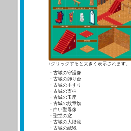
↑クリックすると大きく表示されます。
・古城の守護像
・古城の飾り台
・古城の手すり
・古城の支柱
・古城の玉座
・古城の紋章旗
・白い聖母像
・聖堂の窓
・古城の大階段
・古城の絨毯