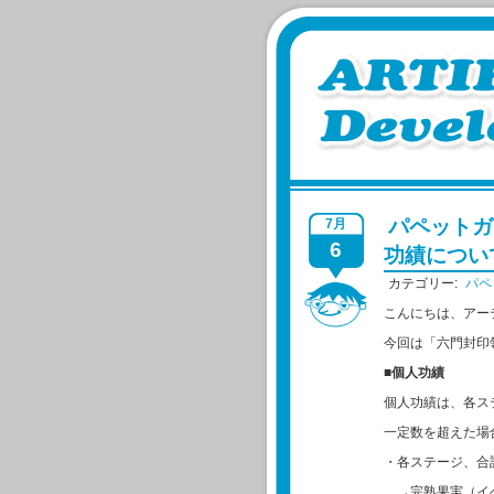
パペットガ
7月
6
功績につい
カテゴリー:
パペ
こんにちは、アー
今回は「六門封印
■個人功績
個人功績は、各ス
一定数を超えた場
・各ステージ、合計
→完熟果実（イベ