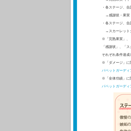
・各ステージ、合計
→感謝状・果実（
・各ステージ、合計
→スカーレット
※「完熟果実」、
「感謝状」、「ス
それぞれ条件達成
※「ダメージ」に
パペットガーディ
※「全体功績」に
パペットガーディ