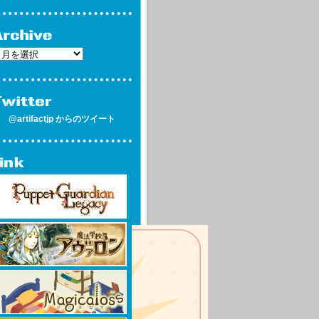
@artifactjp からのツイート