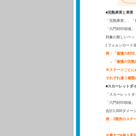
■完熟果実と果実
「完熟果実」、「
「六門封印領域」
対象の新しいペッ
( フェルンロード全
例：「傲慢の封印」
→「傲慢の完熟
※ステージごとに
それぞれ違う種類
■スカーレットダ
「スカーレットダ
「六門封印領域」
合計1,000ダ
例：3箇所のステー
※最大で6個入手