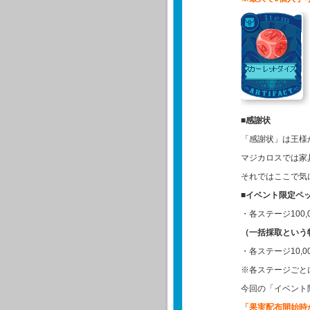
■感謝状
「感謝状」は王様
マジカロスでは家
それではここで気
■イベント限定ペ
・各ステージ100
（一括採取という
・各ステージ10,
※各ステージごと
今回の「イベント
「果実配布開始時か