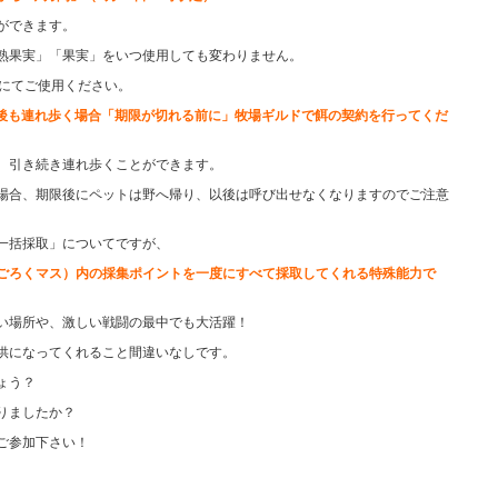
ができます。
熟果実」「果実」をいつ使用しても変わりません。
Cにてご使用ください。
時以後も連れ歩く場合「期限が切れる前に」牧場ギルドで餌の契約を行ってくだ
、引き続き連れ歩くことができます。
場合、期限後にペットは野へ帰り、以後は呼び出せなくなりますのでご注意
一括採取」についてですが、
ごろくマス）内の採集ポイントを一度にすべて採取してくれる特殊能力で
い場所や、激しい戦闘の最中でも大活躍！
供になってくれること間違いなしです。
ょう？
りましたか？
ご参加下さい！