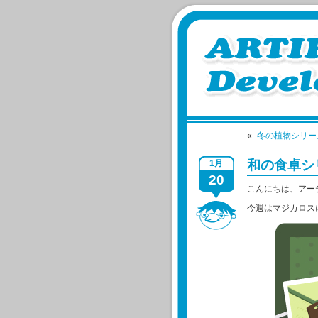
«
冬の植物シリー
和の食卓シ
1月
20
こんにちは、アー
今週はマジカロス