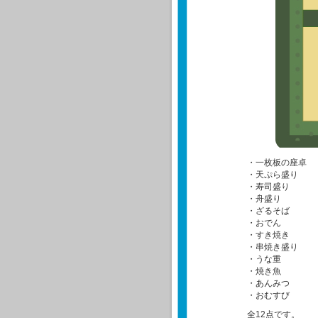
・一枚板の座卓
・天ぷら盛り
・寿司盛り
・舟盛り
・ざるそば
・おでん
・すき焼き
・串焼き盛り
・うな重
・焼き魚
・あんみつ
・おむすび
全12点です。