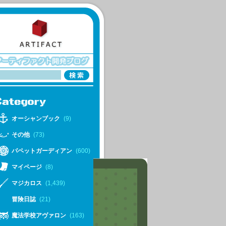
オーシャンブック
(9)
その他
(73)
パペットガーディアン
(600)
マイページ
(8)
マジカロス
(1,439)
冒険日誌
(21)
魔法学校アヴァロン
(163)