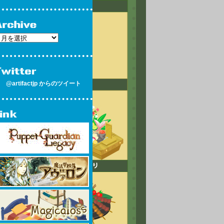
@artifactjp からのツイート