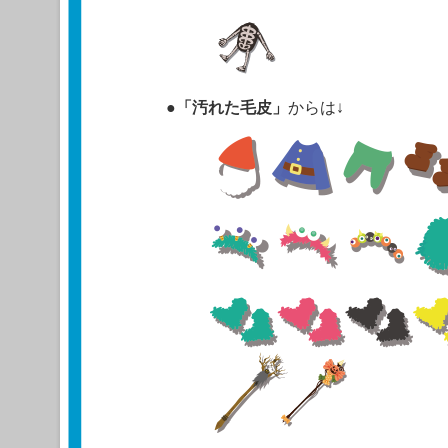
●
「汚れた毛皮」
からは↓