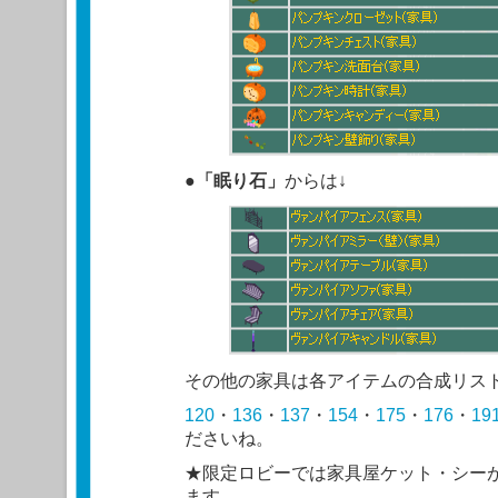
●
「眠り石」
からは↓
その他の家具は各アイテムの合成リス
120
・
136
・
137
・
154
・
175
・
176
・
19
ださいね。
★限定ロビーでは家具屋ケット・シー
ます。