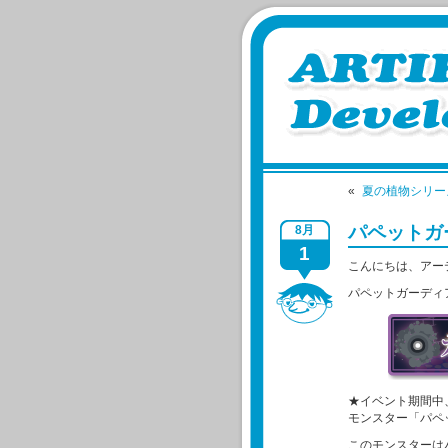
«
夏の植物シリー
パペットガ
8月
1
こんにちは、アー
パペットガーディ
★イベント期間中
モンスター「パペ
このモンスターは