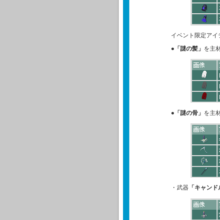
イベント限定アイ
●
「謎の髪」
を主
●
「謎の骨」
を主
・武器
「キャンド