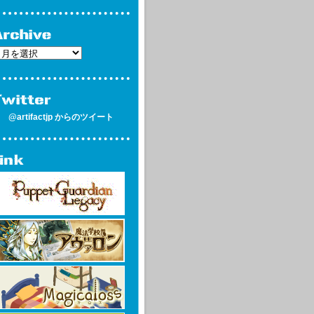
@artifactjp からのツイート