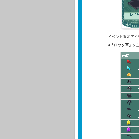
イベント限定アイ
●
「ロック革」
を