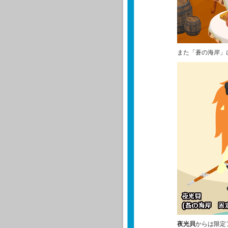
また「蒼の海岸」
夜光貝
からは限定