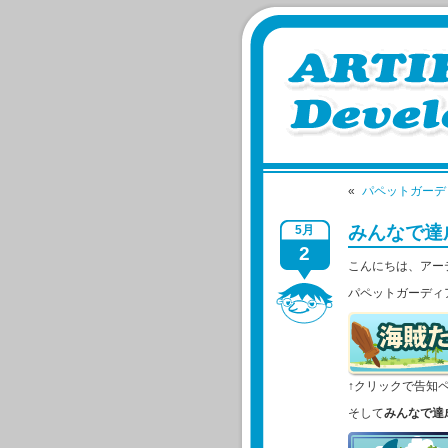
«
パペットガーデ
みんなで達
5月
2
こんにちは、アー
パペットガーディ
↑クリックで告知
そして
みんなで達