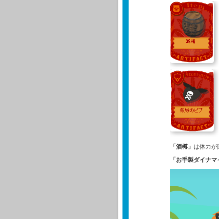
「酒樽」
は体力が
「お手製ダイナマ