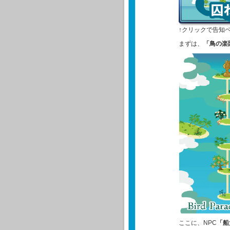
↑クリックで告知
まずは、
「鳥の楽
ここに、NPC
「船