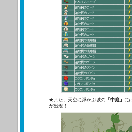
★また、天空に浮かぶ城の
「中庭」
に
が出現！