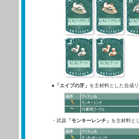
●
「
エイプの牙
」
を主材料とした合成リ
・武器
「モンキーレンチ」
を主材料と