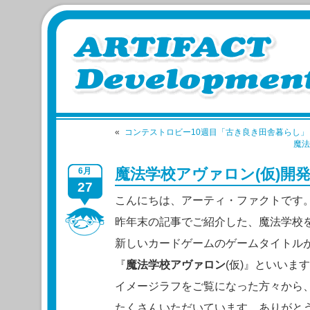
«
コンテストロビー10週目「古き良き田舎暮らし」
魔法
魔法学校アヴァロン(仮)開
6月
27
こんにちは、アーティ・ファクトです
昨年末の記事でご紹介した、魔法学校
新しいカードゲームのゲームタイトル
『
魔法学校アヴァロン
(仮)』といいま
イメージラフをご覧になった方々から
たくさんいただいています。ありがと