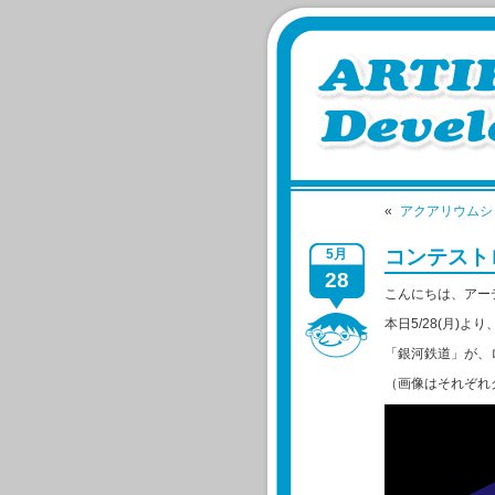
«
アクアリウムシ
コンテスト
5月
28
こんにちは、アー
本日5/28(月)
「銀河鉄道」が、
（画像はそれぞれ