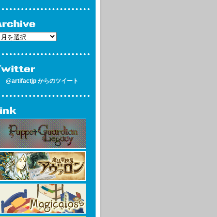
@artifactjp からのツイート