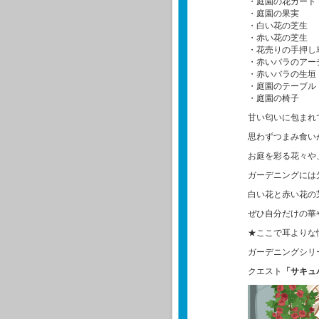
・庭園の花カート
・庭園の果実
・白い花の芝生
・赤い花の芝生
・花売りの手押し
・赤いバラのアー
・赤いバラの生垣
・庭園のテーブル
・庭園の椅子
甘い匂いに包まれ
思わずつまみ食い
お庭を彩る花々や
ガーデニングには
白い花と赤い花の
ぜひ自分だけの華
★ここで耳よりな
ガーデニングシリ
クエスト
「サキュ