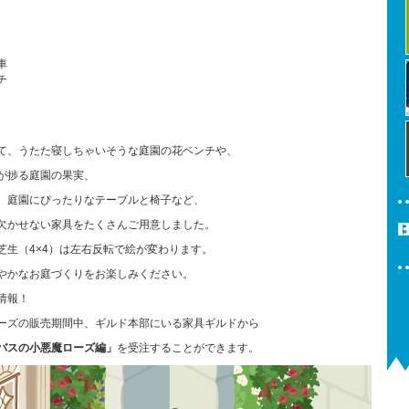
車
チ
て、うたた寝しちゃいそうな庭園の花ベンチや、
が捗る庭園の果実、
、庭園にぴったりなテーブルと椅子など、
欠かせない家具をたくさんご用意しました。
芝生（4×4）は左右反転で絵が変わります。
やかなお庭づくりをお楽しみください。
情報！
ーズの販売期間中、ギルド本部にいる家具ギルドから
バスの小悪魔ローズ編」
を受注することができます。