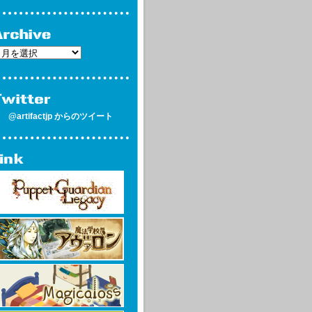
@artifactjp からのツイート