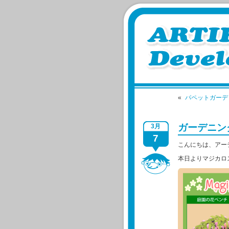
«
パペットガーデ
ガーデニン
3月
7
こんにちは、アー
本日よりマジカロ